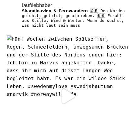
laufliebhaber
𝗦𝗸𝗮𝗻𝗱𝗶𝗻𝗮𝘃𝗶𝗲𝗻 & 𝗙𝗲𝗿𝗻𝘄𝗮𝗻𝗱𝗲𝗿𝗻
🇸🇪 Den Norden
gefühlt, gefilmt, geschrieben.
🇳🇴 Erzählt
aus Stille, Wind & Worten.
Wenn du suchst,
was nicht laut sein muss