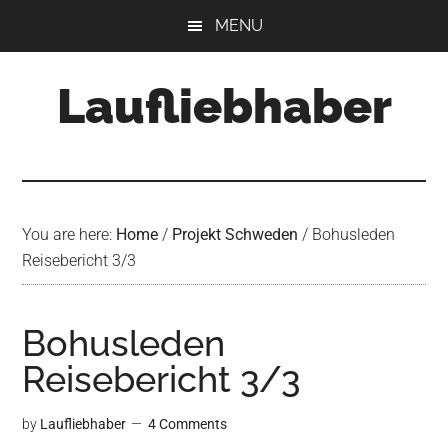
Skip
Skip
Skip
MENU
to
to
to
main
primary
footer
Laufliebhaber
content
sidebar
You are here:
Home
/
Projekt Schweden
/
Bohusleden
Reisebericht 3/3
Bohusleden
Reisebericht 3/3
by
Laufliebhaber
4 Comments