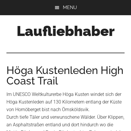
Skip
Skip
Skip
MENU
to
to
to
main
primary
footer
Laufliebhaber
content
sidebar
Höga Kustenleden High
Coast Trail
Im UNESCO Weltkulturerbe Höga Kusten windet sich der
Höga Kustenleden auf 130 Kilometern entlang der Küste
von Hornöberget bist nach Örnsköldsvik.
Durch tiefe Täler und verwunschene Wälder. Über Klippen,
an Asphaltstraßen entland und dort hindurch wo die