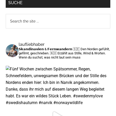
SUCHE
Search
the
site
...
laufliebhaber
𝗦𝗸𝗮𝗻𝗱𝗶𝗻𝗮𝘃𝗶𝗲𝗻 & 𝗙𝗲𝗿𝗻𝘄𝗮𝗻𝗱𝗲𝗿𝗻
🇸🇪 Den Norden gefühlt,
gefilmt, geschrieben.
🇳🇴 Erzählt aus Stille, Wind & Worten.
Wenn du suchst, was nicht laut sein muss