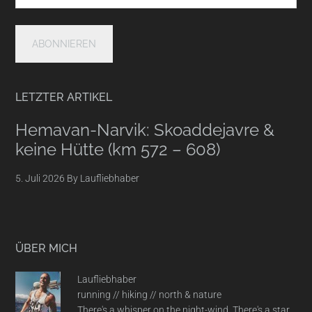
LETZTER ARTIKEL
Hemavan-Narvik: Skoaddejavre &
keine Hütte (km 572 – 608)
5. Juli 2026
By
Laufliebhaber
ÜBER MICH
Laufliebhaber
running // hiking // north & nature
There's a whisper on the night-wind. There's a star