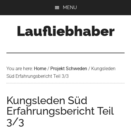
Skip
Skip
Skip
MENU
to
to
to
main
primary
footer
Laufliebhaber
content
sidebar
You are here:
Home
/
Projekt Schweden
/
Kungsleden
Süd Erfahrungsbericht Teil 3/3
Kungsleden Süd
Erfahrungsbericht Teil
3/3