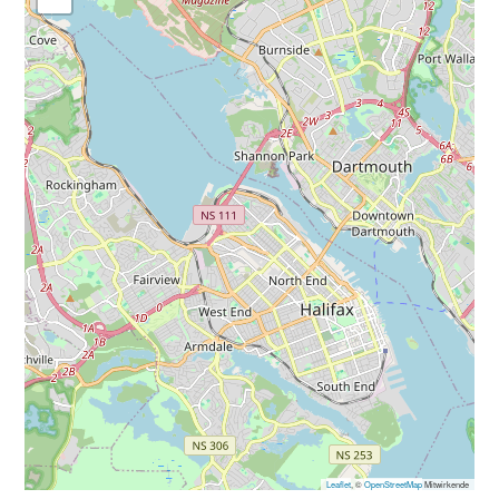
Leaflet
, ©
OpenStreetMap
Mitwirkende