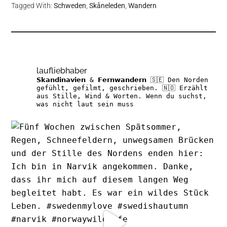
Tagged With:
Schweden
,
Skåneleden
,
Wandern
laufliebhaber
𝗦𝗸𝗮𝗻𝗱𝗶𝗻𝗮𝘃𝗶𝗲𝗻 & 𝗙𝗲𝗿𝗻𝘄𝗮𝗻𝗱𝗲𝗿𝗻
🇸🇪 Den Norden
gefühlt, gefilmt, geschrieben.
🇳🇴 Erzählt
aus Stille, Wind & Worten.
Wenn du suchst,
was nicht laut sein muss