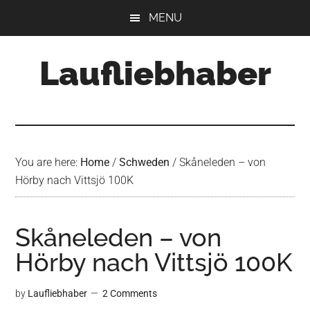
Skip
Skip
Skip
MENU
to
to
to
main
primary
footer
Laufliebhaber
content
sidebar
You are here:
Home
/
Schweden
/
Skåneleden – von
Hörby nach Vittsjö 100K
Skåneleden – von
Hörby nach Vittsjö 100K
by
Laufliebhaber
2 Comments