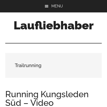
Skip
Skip
Skip
MENU
to
to
to
main
primary
footer
Laufliebhaber
content
sidebar
Trailrunning
Running Kungsleden
Süd – Video