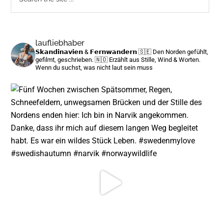
the
site
...
laufliebhaber
𝗦𝗸𝗮𝗻𝗱𝗶𝗻𝗮𝘃𝗶𝗲𝗻 & 𝗙𝗲𝗿𝗻𝘄𝗮𝗻𝗱𝗲𝗿𝗻
🇸🇪 Den Norden gefühlt,
gefilmt, geschrieben.
🇳🇴 Erzählt aus Stille, Wind & Worten.
Wenn du suchst, was nicht laut sein muss