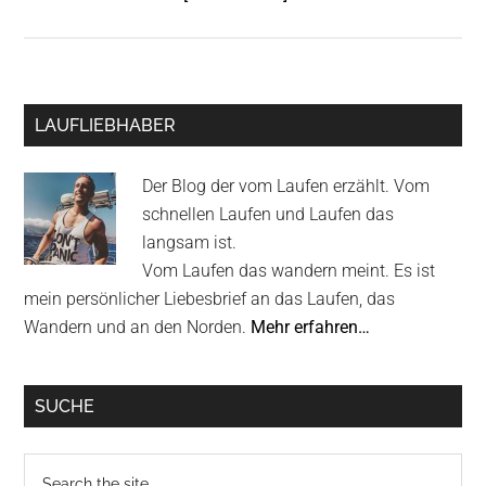
Ein
Schwedenabenteuer
im
Fjäll
Primary
LAUFLIEBHABER
//
Sidebar
Video
Der Blog der vom Laufen erzählt. Vom
schnellen Laufen und Laufen das
langsam ist.
Vom Laufen das wandern meint. Es ist
mein persönlicher Liebesbrief an das Laufen, das
Wandern und an den Norden.
Mehr erfahren…
SUCHE
Search