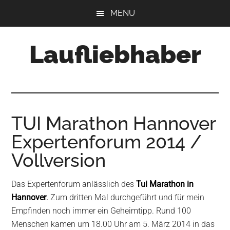
Skip
Skip
Skip
MENU
to
to
to
main
primary
footer
Laufliebhaber
content
sidebar
TUI Marathon Hannover
Expertenforum 2014 /
Vollversion
Das Expertenforum anlässlich des
Tui Marathon in
Hannover
.
Zum dritten Mal durchgeführt und für mein
Empfinden noch immer ein Geheimtipp. Rund 100
Menschen kamen um 18.00 Uhr am 5. März 2014 in das