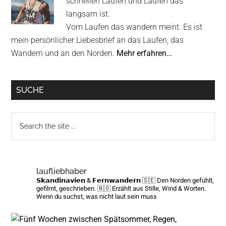
schnellen Laufen und Laufen das
langsam ist.
Vom Laufen das wandern meint. Es ist
mein persönlicher Liebesbrief an das Laufen, das
Wandern und an den Norden.
Mehr erfahren…
SUCHE
Search
the
site
...
laufliebhaber
𝗦𝗸𝗮𝗻𝗱𝗶𝗻𝗮𝘃𝗶𝗲𝗻 & 𝗙𝗲𝗿𝗻𝘄𝗮𝗻𝗱𝗲𝗿𝗻
🇸🇪 Den Norden gefühlt,
gefilmt, geschrieben.
🇳🇴 Erzählt aus Stille, Wind & Worten.
Wenn du suchst, was nicht laut sein muss