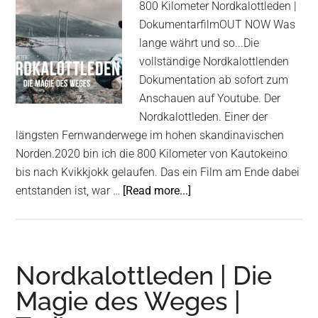
800 Kilometer Nordkalottleden |
DokumentarfilmOUT NOW Was
lange währt und so...Die
vollständige Nordkalottlenden
Dokumentation ab sofort zum
Anschauen auf Youtube. Der
Nordkalottleden. Einer der
längsten Fernwanderwege im hohen skandinavischen
Norden.2020 bin ich die 800 Kilometer von Kautokeino
bis nach Kvikkjokk gelaufen. Das ein Film am Ende dabei
about
entstanden ist, war …
[Read more...]
Nordkalottleden
|
Die
Magie
Nordkalottleden | Die
des
Magie des Weges |
Weges