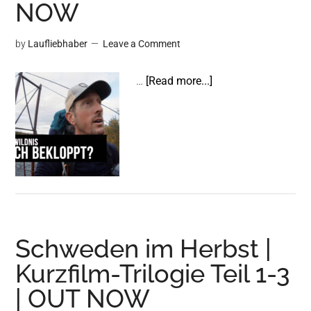
NOW
by
Laufliebhaber
Leave a Comment
about
…
[Read more...]
700km
nach
Narvik
|
Kurzfilm-
Reihe
|
OUT
Schweden im Herbst |
NOW
Kurzfilm-Trilogie Teil 1-3
| OUT NOW