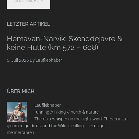
LETZTER ARTIKEL
Hemavan-Narvik: Skoaddejavre &
keine Hütte (km 572 – 608)
5. Juli 2026
By
Laufliebhaber
ÜBER MICH
Laufliebhaber
running // hiking // north & nature
There's a whisper on the night-wind. There's a star
gleam to guide us, and the Wild is calling,... let us go.
mehr erfahren