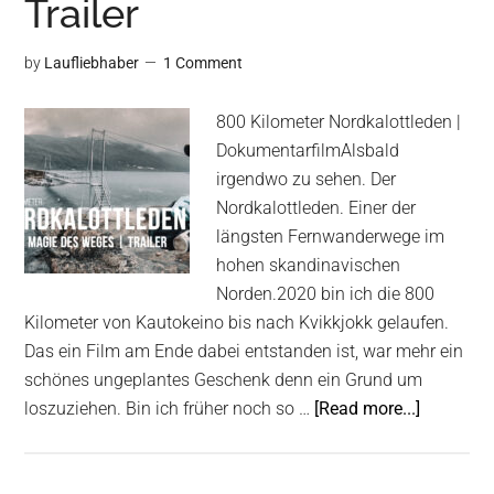
Trailer
|
OUT
NOW
by
Laufliebhaber
1 Comment
800 Kilometer Nordkalottleden |
DokumentarfilmAlsbald
irgendwo zu sehen. Der
Nordkalottleden. Einer der
längsten Fernwanderwege im
hohen skandinavischen
Norden.2020 bin ich die 800
Kilometer von Kautokeino bis nach Kvikkjokk gelaufen.
Das ein Film am Ende dabei entstanden ist, war mehr ein
schönes ungeplantes Geschenk denn ein Grund um
about
loszuziehen. Bin ich früher noch so …
[Read more...]
Nordkalot
|
Die