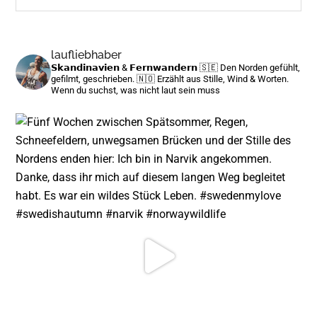
site
...
laufliebhaber
𝗦𝗸𝗮𝗻𝗱𝗶𝗻𝗮𝘃𝗶𝗲𝗻 & 𝗙𝗲𝗿𝗻𝘄𝗮𝗻𝗱𝗲𝗿𝗻
🇸🇪 Den Norden gefühlt,
gefilmt, geschrieben.
🇳🇴 Erzählt aus Stille, Wind & Worten.
Wenn du suchst, was nicht laut sein muss