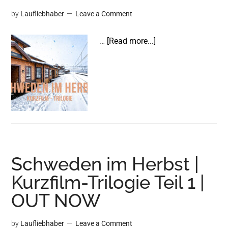
by
Laufliebhaber
Leave a Comment
about
…
[Read more...]
Schweden
im
Herbst
|
Kurzfilm-
Trilogie
Teil
1-
Schweden im Herbst |
3
|
Kurzfilm-Trilogie Teil 1 |
OUT
OUT NOW
NOW
by
Laufliebhaber
Leave a Comment