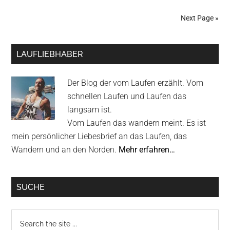
Magie
Next Page »
des
Weges
Primary
|
LAUFLIEBHABER
Trailer
Sidebar
Der Blog der vom Laufen erzählt. Vom
schnellen Laufen und Laufen das
langsam ist.
Vom Laufen das wandern meint. Es ist
mein persönlicher Liebesbrief an das Laufen, das
Wandern und an den Norden.
Mehr erfahren…
SUCHE
Search
the