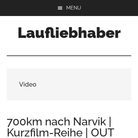
Skip
Skip
Skip
MENU
to
to
to
main
primary
footer
Laufliebhaber
content
sidebar
Video
700km nach Narvik |
Kurzfilm-Reihe | OUT