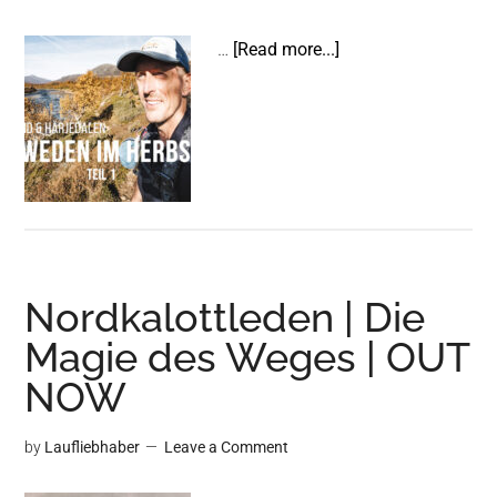
about
…
[Read more...]
Schweden
im
Herbst
|
Kurzfilm-
Trilogie
Teil
1
Nordkalottleden | Die
|
OUT
Magie des Weges | OUT
NOW
NOW
by
Laufliebhaber
Leave a Comment