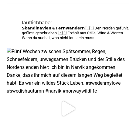
site
...
laufliebhaber
𝗦𝗸𝗮𝗻𝗱𝗶𝗻𝗮𝘃𝗶𝗲𝗻 & 𝗙𝗲𝗿𝗻𝘄𝗮𝗻𝗱𝗲𝗿𝗻
🇸🇪 Den Norden gefühlt,
gefilmt, geschrieben.
🇳🇴 Erzählt aus Stille, Wind & Worten.
Wenn du suchst, was nicht laut sein muss