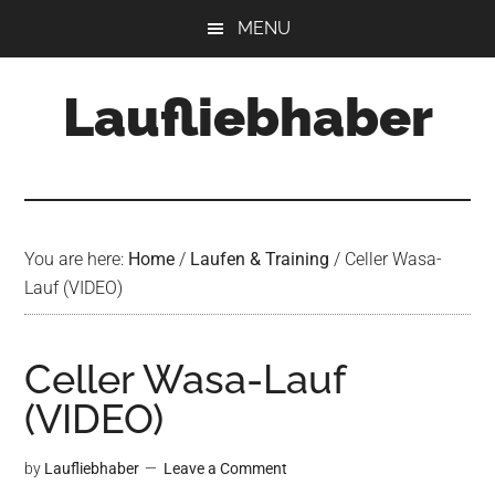
Skip
Skip
Skip
MENU
to
to
to
main
primary
footer
Laufliebhaber
content
sidebar
You are here:
Home
/
Laufen & Training
/
Celler Wasa-
Lauf (VIDEO)
Celler Wasa-Lauf
(VIDEO)
by
Laufliebhaber
Leave a Comment