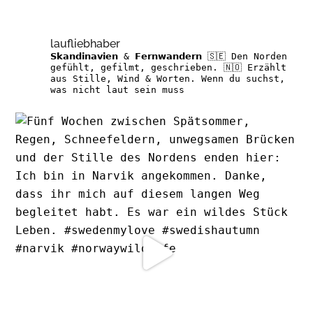
laufliebhaber
𝗦𝗸𝗮𝗻𝗱𝗶𝗻𝗮𝘃𝗶𝗲𝗻 & 𝗙𝗲𝗿𝗻𝘄𝗮𝗻𝗱𝗲𝗿𝗻
🇸🇪 Den Norden
gefühlt, gefilmt, geschrieben.
🇳🇴 Erzählt
aus Stille, Wind & Worten.
Wenn du suchst,
was nicht laut sein muss