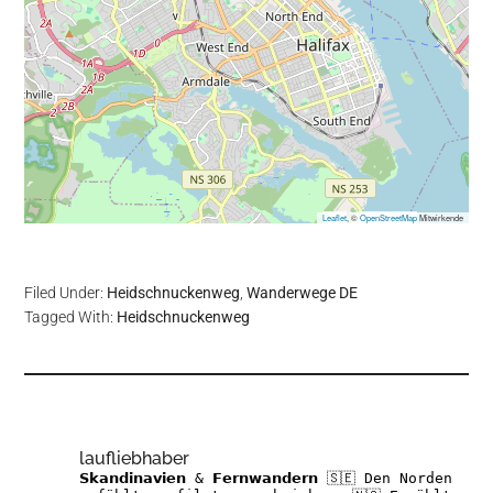
Leaflet
, ©
OpenStreetMap
Mitwirkende
Filed Under:
Heidschnuckenweg
,
Wanderwege DE
Tagged With:
Heidschnuckenweg
laufliebhaber
𝗦𝗸𝗮𝗻𝗱𝗶𝗻𝗮𝘃𝗶𝗲𝗻 & 𝗙𝗲𝗿𝗻𝘄𝗮𝗻𝗱𝗲𝗿𝗻
🇸🇪 Den Norden