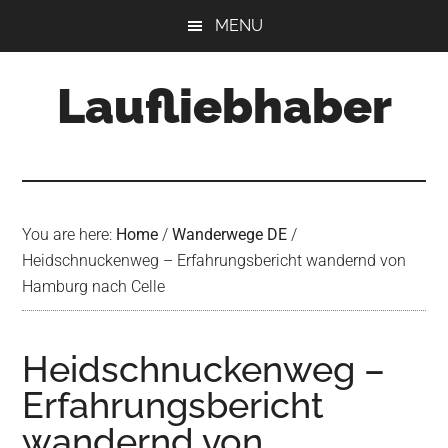
Skip
Skip
Skip
MENU
to
to
to
main
primary
footer
Laufliebhaber
content
sidebar
You are here:
Home
/
Wanderwege DE
/
Heidschnuckenweg – Erfahrungsbericht wandernd von
Hamburg nach Celle
Heidschnuckenweg –
Erfahrungsbericht
wandernd von