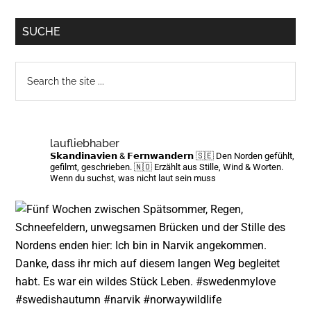
SUCHE
Search
the
site
...
laufliebhaber
𝗦𝗸𝗮𝗻𝗱𝗶𝗻𝗮𝘃𝗶𝗲𝗻 & 𝗙𝗲𝗿𝗻𝘄𝗮𝗻𝗱𝗲𝗿𝗻
🇸🇪 Den Norden gefühlt,
gefilmt, geschrieben.
🇳🇴 Erzählt aus Stille, Wind & Worten.
Wenn du suchst, was nicht laut sein muss