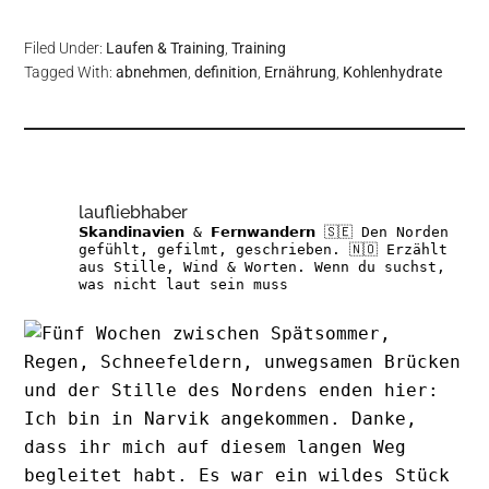
Filed Under:
Laufen & Training
,
Training
Tagged With:
abnehmen
,
definition
,
Ernährung
,
Kohlenhydrate
laufliebhaber
𝗦𝗸𝗮𝗻𝗱𝗶𝗻𝗮𝘃𝗶𝗲𝗻 & 𝗙𝗲𝗿𝗻𝘄𝗮𝗻𝗱𝗲𝗿𝗻
🇸🇪 Den Norden
gefühlt, gefilmt, geschrieben.
🇳🇴 Erzählt
aus Stille, Wind & Worten.
Wenn du suchst,
was nicht laut sein muss