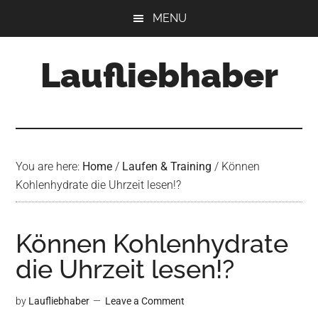
Skip
Skip
Skip
MENU
to
to
to
main
primary
footer
Laufliebhaber
content
sidebar
You are here:
Home
/
Laufen & Training
/
Können
Kohlenhydrate die Uhrzeit lesen!?
Können Kohlenhydrate
die Uhrzeit lesen!?
by
Laufliebhaber
Leave a Comment