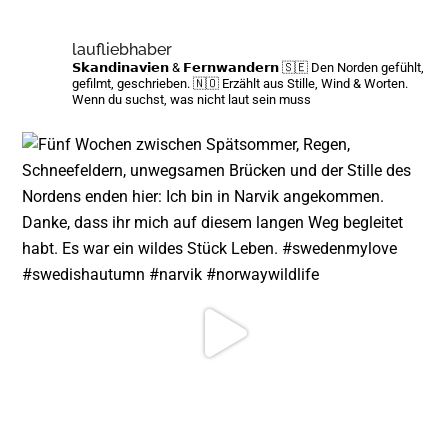
...
laufliebhaber
𝗦𝗸𝗮𝗻𝗱𝗶𝗻𝗮𝘃𝗶𝗲𝗻 & 𝗙𝗲𝗿𝗻𝘄𝗮𝗻𝗱𝗲𝗿𝗻
🇸🇪 Den Norden gefühlt,
gefilmt, geschrieben.
🇳🇴 Erzählt aus Stille, Wind & Worten.
Wenn du suchst, was nicht laut sein muss