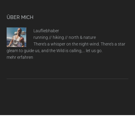
ÜBER MICH
Laufliebhaber
running // hiking // north & nature
There's a whisper on the night-wind. There's a star
gleam to guide us, and the Wild is calling,... let us go.
mehr erfahren