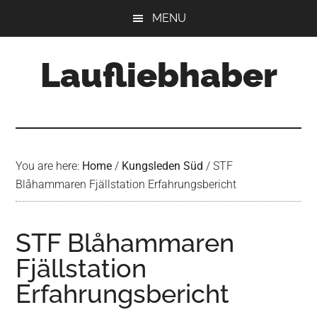
Skip
Skip
Skip
MENU
to
to
to
main
primary
footer
Laufliebhaber
content
sidebar
You are here:
Home
/
Kungsleden Süd
/
STF
Blåhammaren Fjällstation Erfahrungsbericht
STF Blåhammaren
Fjällstation
Erfahrungsbericht