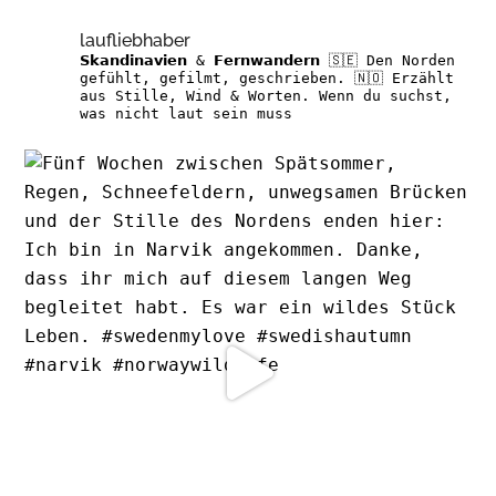
laufliebhaber
𝗦𝗸𝗮𝗻𝗱𝗶𝗻𝗮𝘃𝗶𝗲𝗻 & 𝗙𝗲𝗿𝗻𝘄𝗮𝗻𝗱𝗲𝗿𝗻
🇸🇪 Den Norden
gefühlt, gefilmt, geschrieben.
🇳🇴 Erzählt
aus Stille, Wind & Worten.
Wenn du suchst,
was nicht laut sein muss