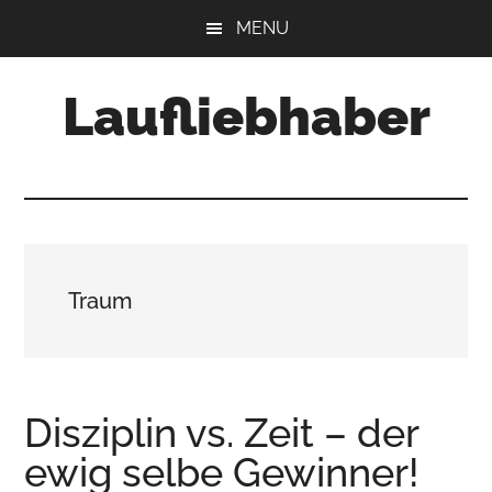
Skip
Skip
Skip
MENU
to
to
to
main
primary
footer
Laufliebhaber
content
sidebar
Traum
Disziplin vs. Zeit – der
ewig selbe Gewinner!