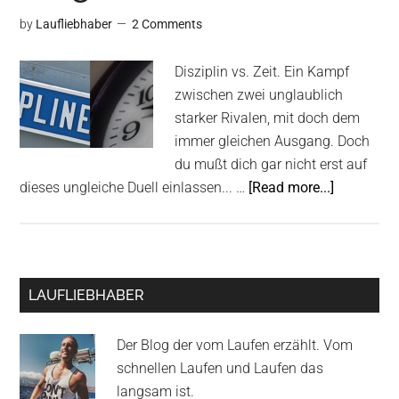
by
Laufliebhaber
2 Comments
Disziplin vs. Zeit. Ein Kampf
zwischen zwei unglaublich
starker Rivalen, mit doch dem
immer gleichen Ausgang. Doch
du mußt dich gar nicht erst auf
about
dieses ungleiche Duell einlassen... …
[Read more...]
Disziplin
vs.
Zeit
–
Primary
LAUFLIEBHABER
der
Sidebar
ewig
Der Blog der vom Laufen erzählt. Vom
selbe
schnellen Laufen und Laufen das
Gewinner!
langsam ist.