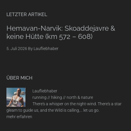
LETZTER ARTIKEL
Hemavan-Narvik: Skoaddejavre &
keine Hütte (km 572 – 608)
5. Juli 2026
By
Laufliebhaber
ÜBER MICH
Laufliebhaber
running // hiking // north & nature
There's a whisper on the night-wind. There's a star
gleam to guide us, and the Wild is calling,... let us go.
mehr erfahren