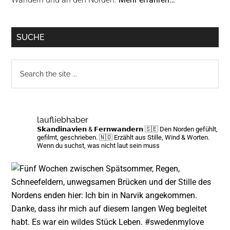
SUCHE
Search
the
site
...
laufliebhaber
𝗦𝗸𝗮𝗻𝗱𝗶𝗻𝗮𝘃𝗶𝗲𝗻 & 𝗙𝗲𝗿𝗻𝘄𝗮𝗻𝗱𝗲𝗿𝗻
🇸🇪 Den Norden gefühlt,
gefilmt, geschrieben.
🇳🇴 Erzählt aus Stille, Wind & Worten.
Wenn du suchst, was nicht laut sein muss