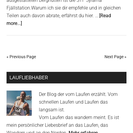
ausgestatteten Berghütten ist die STF Sylarna
Fjällstation.Warum ich sie dir empfehle und in gleichen
Teilen auch davon abrate, erfährst du hier. …
[Read
about
more...]
STF
Sylarna
Fjällstation
Erfahrungsbericht
« Previous Page
Next Page »
Primary
LAUFLIEBHABER
Sidebar
Der Blog der vom Laufen erzählt. Vom
schnellen Laufen und Laufen das
langsam ist.
Vom Laufen das wandern meint. Es ist
mein persönlicher Liebesbrief an das Laufen, das
Wandern und an den Norden.
Mehr erfahren…