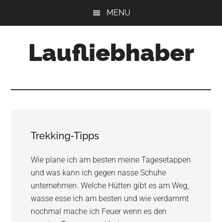
Skip
Skip
Skip
MENU
to
to
to
main
primary
footer
Laufliebhaber
content
sidebar
Trekking-Tipps
Wie plane ich am besten meine Tagesetappen
und was kann ich gegen nasse Schuhe
unternehmen. Welche Hütten gibt es am Weg,
wasse esse ich am besten und wie verdammt
nochmal mache ich Feuer wenn es den