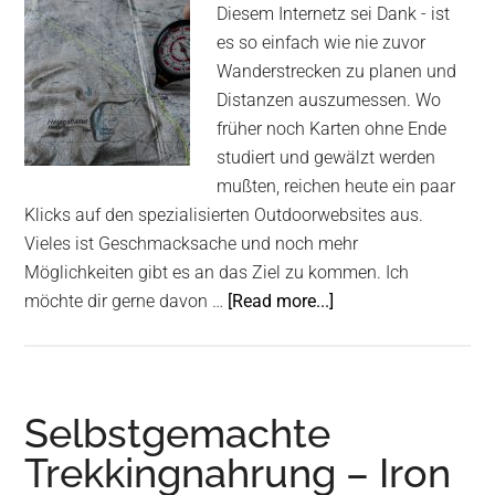
Diesem Internetz sei Dank - ist
es so einfach wie nie zuvor
Wanderstrecken zu planen und
Distanzen auszumessen. Wo
früher noch Karten ohne Ende
studiert und gewälzt werden
mußten, reichen heute ein paar
Klicks auf den spezialisierten Outdoorwebsites aus.
Vieles ist Geschmacksache und noch mehr
Möglichkeiten gibt es an das Ziel zu kommen. Ich
about
möchte dir gerne davon …
[Read more...]
Wanderstrecken
planen
–
Distanzen
Selbstgemachte
ausmessen
Trekkingnahrung – Iron
und