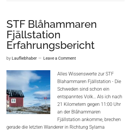
Trekkingnahrung
–
Iron
STF Blåhammaren
Will
Fjällstation
Fruchtkuchen
Erfahrungsbericht
–
Rezept
by
Laufliebhaber
Leave a Comment
Alles Wissenswerte zur STF
Blahammaren Fjällstation - Die
Schweden sind schon ein
entspanntes Volk… Als ich nach
21 Kilometern gegen 11:00 Uhr
an der Blåhammaren
Fjällstation ankomme, brechen
gerade die letzten Wanderer in Richtung Sylarna