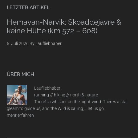
LETZTER ARTIKEL
Hemavan-Narvik: Skoaddejavre &
keine Hütte (km 572 – 608)
5. Juli 2026
By
Laufliebhaber
ÜBER MICH
Laufliebhaber
running // hiking // north & nature
There's a whisper on the night-wind. There's a star
gleam to guide us, and the Wild is calling,... let us go.
mehr erfahren