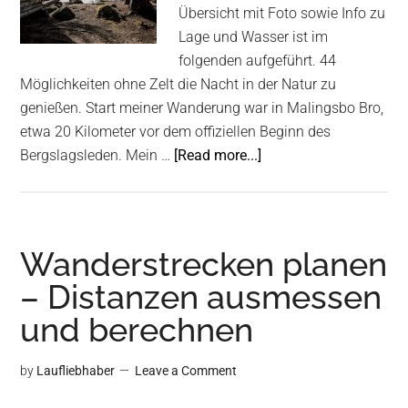
Übersicht mit Foto sowie Info zu
Lage und Wasser ist im
folgenden aufgeführt. 44
Möglichkeiten ohne Zelt die Nacht in der Natur zu
genießen. Start meiner Wanderung war in Malingsbo Bro,
etwa 20 Kilometer vor dem offiziellen Beginn des
about
Bergslagsleden. Mein …
[Read more...]
Bergslagsleden
Windschutz
//
Vindskydd
Wanderstrecken planen
&
– Distanzen ausmessen
Hütten
und berechnen
Übersicht
by
Laufliebhaber
Leave a Comment