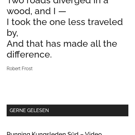
Two roads diverged in a
wood, and I —
I took the one less traveled
by,
And that has made all the
difference.
Robert Frost
GERNE GELESEN
Running Kungsleden Süd – Video