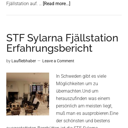
about
Fjällstation auf. …
[Read more...]
STF
Blåhammaren
Fjällstation
Erfahrungsbericht
STF Sylarna Fjällstation
Erfahrungsbericht
by
Laufliebhaber
Leave a Comment
In Schweden gibt es viele
Möglichkeiten um zu
übernachten.Und um
herauszufinden was einem
persönlich am meisten liegt,
muß man es ausprobieren.Eine
der schönsten und bestens