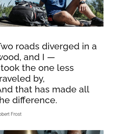
Two roads diverged in a
wood, and I —
 took the one less
raveled by,
And that has made all
he difference.
obert Frost