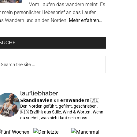
Vom Laufen das wandern meint. Es
t mein persönlicher Liebesbrief an das Laufen,
as Wandern und an den Norden.
Mehr erfahren…
SUCHE
earch
e
te
laufliebhaber
𝗦𝗸𝗮𝗻𝗱𝗶𝗻𝗮𝘃𝗶𝗲𝗻 & 𝗙𝗲𝗿𝗻𝘄𝗮𝗻𝗱𝗲𝗿𝗻
🇸🇪
Den Norden gefühlt, gefilmt, geschrieben.
🇳🇴 Erzählt aus Stille, Wind & Worten.
Wenn
du suchst, was nicht laut sein muss