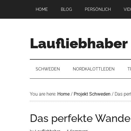
Skip
Skip
Skip
Skip
HOME
BLOG
PERSÖNLICH
VI
to
to
to
to
main
secondary
primary
footer
content
menu
sidebar
Laufliebhaber
SCHWEDEN
NORDKALOTTLEDEN
T
You are here:
Home
/
Projekt Schweden
/
Das per
Das perfekte Wander