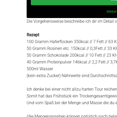
Weiter
Die Vorgehensweise beschreibe ich dir im Detail 
Rezept
100 Gramm Haferflocken 350kcal // 7 Fett // 63 K
50 Gramm Rosinen etc. 150kcal // 0,3Fett // 33 KH
50 Gramm Schokolade 200kcal // 10 Fett // 23 KH
40 Gramm Proteinpulver 146kcal // 2,2 Fett // 3,7
500ml Wasser
(kein extra Zucker) Nährwerte sind Durchschnitt
Ich denke bei einer nicht allzu harten Tour rei
Somit hat das Frühstück ein Trockengesamtgewic
Und vom Spaß bei der Menge und Masse die du e
(die Mengenangaben können natürlich nach beli