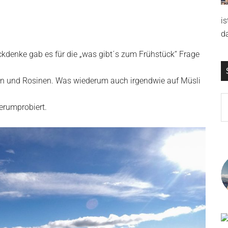
is
d
ckdenke gab es für die „was gibt´s zum Frühstück“ Frage
sen und Rosinen. Was wiederum auch irgendwie auf Müsli
S
erumprobiert.
th
si
...